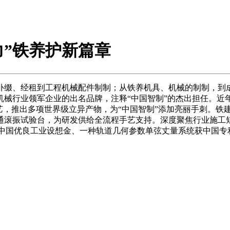
力”铁养护新篇章
缀、经租到工程机械配件制制；从铁养机具、机械的制制，到成
机械行业领军企业的出名品牌，注释“中国智制”的杰出担任。近
艺，推出多项世界级立异产物，为“中国智制”添加亮丽手刺。铁
通滚振试验台，为研发供给全流程手艺支持。深度聚焦行业施工
中国优良工业设想金、一种轨道几何参数单弦丈量系统获中国专利银、G