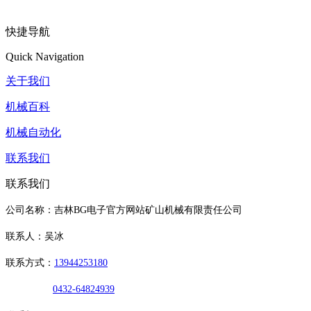
快捷导航
Quick Navigation
关于我们
机械百科
机械自动化
联系我们
联系我们
公司名称：吉林BG电子官方网站矿山机械有限责任公司
联系人：吴冰
联系方式：
13944253180
0432-64824939