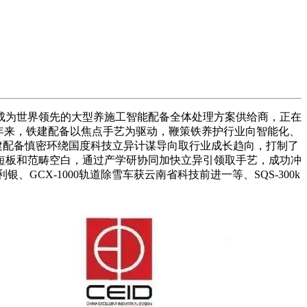
为世界领先的大型养施工智能配备全体处理方案供给商，正在
年来，铁建配备以焦点手艺为驱动，鞭策铁养护行业向智能化、
建配备慎密环绕国度科技立异计谋导向取行业成长趋向，打制了
短板和范畴空白，通过产学研协同加快立异引领取手艺，成功冲
CX-1000轨道除雪车获云南省科技前进一等、SQS-300k