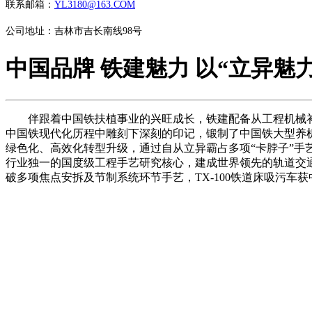
联系邮箱：
YL3180@163.COM
公司地址：吉林市吉长南线98号
中国品牌 铁建魅力 以“立异魅
伴跟着中国铁扶植事业的兴旺成长，铁建配备从工程机械补
中国铁现代化历程中雕刻下深刻的印记，锻制了中国铁大型养
绿色化、高效化转型升级，通过自从立异霸占多项“卡脖子”手
行业独一的国度级工程手艺研究核心，建成世界领先的轨道交
破多项焦点安拆及节制系统环节手艺，TX-100铁道床吸污车获